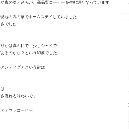
候や夜の冷え込みが、高品質コーヒーを生む源となっています
間現地の方の家でホームステイしていました
しさでした
よりかは真面目で、少しシャイで
があるのかな？という印象でした
のアンティグアという街は
ーは
甘さ溢れる味わいです
グアテマラコーヒー