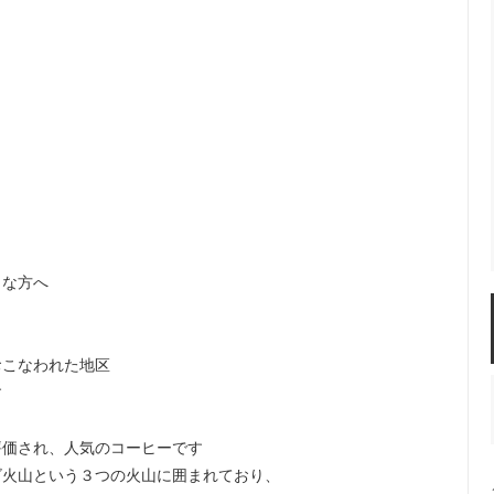
きな方へ
おこなわれた地区
す
評価され、人気のコーヒーです
ゴ火山という３つの火山に囲まれており、