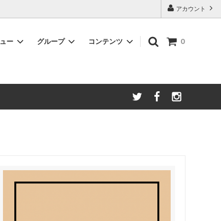
アカウント
ニュー
グループ
コンテンツ
0
◆定期便サービス
通常価格よりもお得に、毎月コーヒーが
届く定期便
◆Burundi ☆NEW☆
プバッグ
丁寧に作られた上質な味わい
◆Guatemala
方へ
ナッツやチョコレートのような甘みと深
み
◆コーヒーセミナー / シェアロースター
予約
イベント・セミナー・シェアロースター