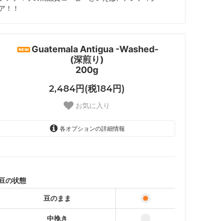
ア！！
Guatemala Antigua -Washed-
(深煎り)
200g
2,484円(税184円)
お気に入り
各オプションの詳細情報
豆のまま
中挽き
中粗挽き
豆の状態
細挽き
豆のまま
中挽き