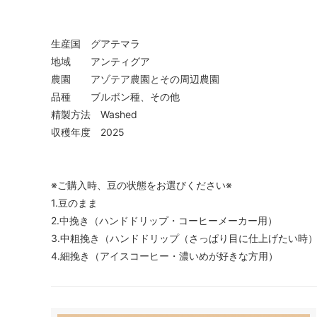
生産国 グアテマラ
地域 アンティグア
農園 アゾテア農園とその周辺農園
品種 ブルボン種、その他
精製方法 Washed
収穫年度 2025
※ご購入時、豆の状態をお選びください※
1.豆のまま
2.中挽き（ハンドドリップ・コーヒーメーカー用）
3.中粗挽き（ハンドドリップ（さっぱり目に仕上げたい時
4.細挽き（アイスコーヒー・濃いめが好きな方用）