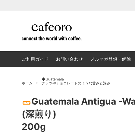
◆リミテッドエディション
シェアロースター
F.A.Q ～ カフェオロ よくある質問 ～
◆夏の
焙煎体
数量限定の特別なコーヒー
コーヒ
ご利用ガイド
お問い合わせ
メルマガ登録・解除
◆Monthly Coffee
◆Blen
月替わりのおすすめコーヒー
カフェ
◆Guatemala
ホーム
ナッツやチョコレートのような甘みと深み
◆Rwanda ☆NEW☆
◆Brazi
Guatemala Antigua -W
甘味たっぷり豊かな味わい
甘・酸
みやす
(深煎り)
◆Colombia
◆Ethio
200g
フルーティーで特別なコーヒー
独特の