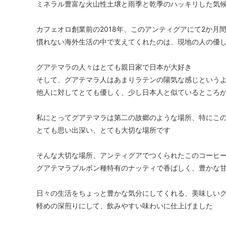
ミネラル豊富な火山性土壌と雨季と乾季のハッキリした気
カフェオロ創業前の2018年、このアンティグアにて2か月
慣れない海外生活の中で支えてくれたのは、現地の人の優
グアテマラの人々はとても親日家で日本が大好き
そして、グアテマラ人はあまりラテンの陽気な感じという
他人に対してとても優しく、少し日本人と似ているところ
私にとってグアテマラは第二の故郷のような場所、特にこ
とても思い出深い、とても大切な場所です
そんな大切な場所、アンティグアでつくられたこのコーヒ
グアテマラブルボン種特有のナッティで香ばしく、豊かな
日々の生活をちょっと豊かな気分にしてくれる、美味しい
軽めの深煎りにして、飲みやすい味わいに仕上げました