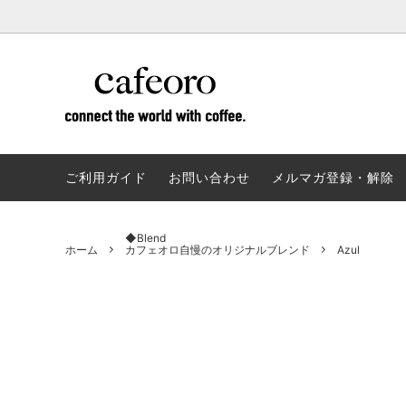
◆リミテッドエディション
シェアロースター
F.A.Q ～ カフェオロ よくある質問 ～
◆夏の
焙煎体
数量限定の特別なコーヒー
コーヒ
ご利用ガイド
お問い合わせ
メルマガ登録・解除
◆Monthly Coffee
◆Blen
月替わりのおすすめコーヒー
カフェ
◆Blend
ホーム
カフェオロ自慢のオリジナルブレンド
Azul
◆Rwanda ☆NEW☆
◆Brazi
甘味たっぷり豊かな味わい
甘・酸
みやす
◆Colombia
◆Ethio
フルーティーで特別なコーヒー
独特の