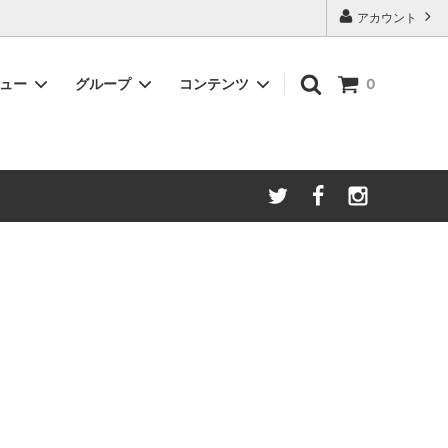
アカウント
ニュー
グループ
コンテンツ
0
◆定期便サービス
通常価格よりもお得に、毎月コーヒーが
届く定期便
◆Burundi ☆NEW☆
プバッグ
丁寧に作られた上質な味わい
◆Guatemala
方へ
ナッツやチョコレートのような甘みと深
み
◆コーヒーセミナー / シェアロースター
予約
イベント・セミナー・シェアロースター