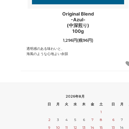
Original Blend
-Azul-
(中深煎り)
100g
1,296円(税96円)
透明感のある味わいと、
海風のような心地よい余韻
2026年8月
日
月
火
水
木
金
土
日
月
1
2
3
4
5
6
7
8
6
7
9
10
11
12
13
14
15
13
14