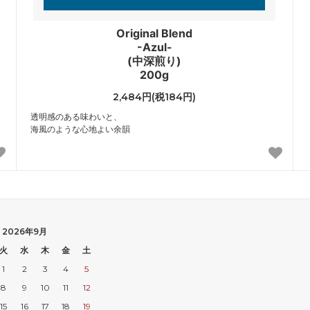
Original Blend
-Azul-
(中深煎り)
200g
2,484円(税184円)
透明感のある味わいと、
海風のような心地よい余韻
2026年9月
火
水
木
金
土
1
2
3
4
5
8
9
10
11
12
15
16
17
18
19